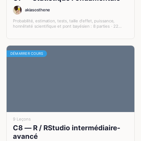
akiasosthene
Probabilité, estimation, tests, taille d'effet, puissance,
honnêteté scientifique et pont bayésien : 8 parties · 22
chapitres + 6 annexes pour solidifier vos bases statistiques
avec R.
DÉMARRER COURS
9 Leçons
C8 — R / RStudio intermédiaire-
avancé