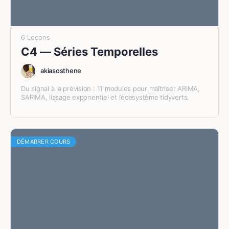
6 Leçons
C4 — Séries Temporelles
akiasosthene
Du signal à la prévision : 11 modules pour maîtriser ARIMA,
SARIMA, lissage exponentiel et l’écosystème tidyverts.
DÉMARRER COURS