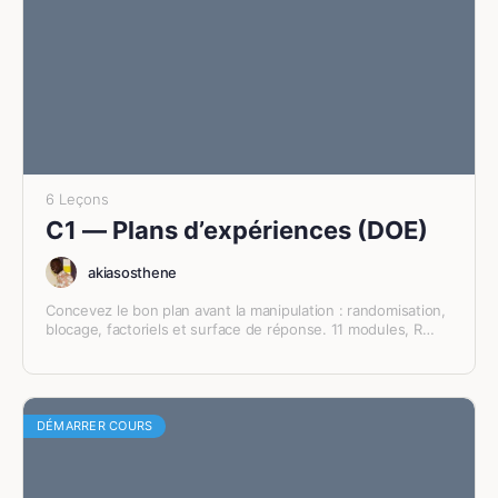
6 Leçons
C1 — Plans d’expériences (DOE)
akiasosthene
Concevez le bon plan avant la manipulation : randomisation,
blocage, factoriels et surface de réponse. 11 modules, R
appliqué, fils rouges agronomie / pharmaco /
agroalimentaire.
DÉMARRER COURS