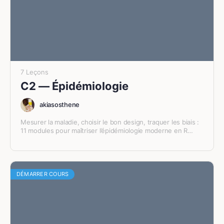
7 Leçons
C2 — Épidémiologie
akiasosthene
Mesurer la maladie, choisir le bon design, traquer les biais :
11 modules pour maîtriser l’épidémiologie moderne en R
(epitools, epiR, metafor).
DÉMARRER COURS