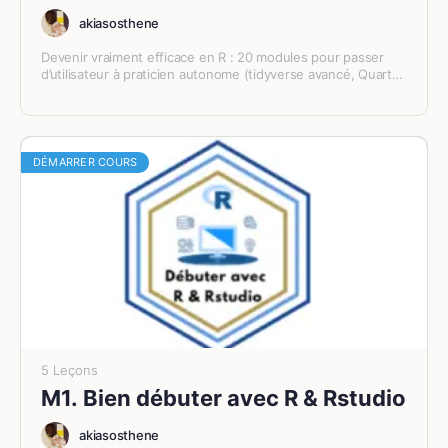
akiasosthene
Devenir vraiment efficace en R : 20 modules pour passer
d’utilisateur à praticien autonome (tidyverse avancé, Quarto,
Git, packages).
DÉMARRER COURS
5 Leçons
M1. Bien débuter avec R & Rstudio
akiasosthene