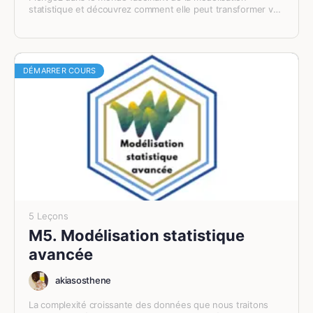
statistique et découvrez comment elle peut transformer vos
données en prévisions précieuses. Ce cours est conçu pour
vous offrir une compréhension claire des principes de base
Acquérir une compréhension approfondie des principes
et des techniques avancées de la modélisation statistique.
de la modélisation statistique
Au fil de 6
leçons enrichissantes
, nous aborderons :
être capable de choisir la technique appropriée en
DÉMARRER COURS
fonction du problème à résoudre
Appliquer ces techniques à des cas concrets avec R.
5 Leçons
M5. Modélisation statistique
avancée
akiasosthene
La complexité croissante des données que nous traitons