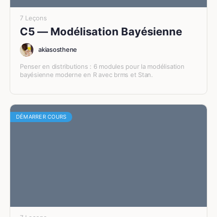
7 Leçons
C5 — Modélisation Bayésienne
akiasosthene
Penser en distributions : 6 modules pour la modélisation
bayésienne moderne en R avec brms et Stan.
DÉMARRER COURS