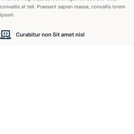
convallis at tell. Praesent sapien massa, convallis lorem
ipsum.
Curabitur non Sit amet nisl
Vivamus magna justo, lacinia eget consectetur sed,
convallis at tell. Praesent sapien massa, convallis lorem
ipsum.
Curabitur non Sit amet nisl
Vivamus magna justo, lacinia eget consectetur sed,
convallis at tell. Praesent sapien massa, convallis lorem
ipsum.